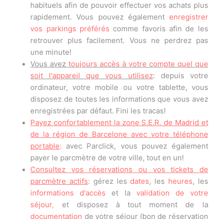
habituels afin de pouvoir effectuer vos achats plus
Comment puis-je me désinscrire de Parclick ?
rapidement. Vous pouvez également
enregistrer
vos parkings préférés
comme favoris afin de les
retrouver plus facilement. Vous ne perdrez pas
une minute!
Vous avez
toujours accès à votre compte quel que
soit l'appareil que vous utilisez
: depuis votre
ordinateur, votre mobile ou votre tablette, vous
disposez de toutes les informations que vous avez
enregistrées par défaut. Fini les tracas!
Payez confortablement la zone S.E.R. de Madrid et
de la région de Barcelone avec votre téléphone
portable
:
avec Parclick, vous pouvez également
payer le parcmètre de votre ville, tout en un!
Consultez vos réservations ou vos tickets de
parcmètre actifs
: gérez les
dates
, les
heures
, les
informations d'accès
et la
validation de votre
séjour
,
et disposez à tout moment de la
documentation
de votre séjour (bon de réservation