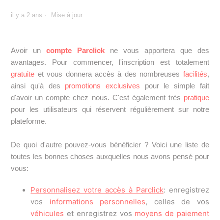
il y a 2 ans
Mise à jour
J'ai oublié mon mot de passe ou je veux le changer, que
dois-je faire ?
Avoir un
compte Parclick
ne vous apportera que des
Comment puis-je voir mes réservations Parclick dans
avantages. Pour commencer, l'inscription est totalement
mon compte utilisateur ?
gratuite
et vous donnera accès à des nombreuses
facilités
,
ainsi qu'à des
promotions
exclusives
pour le simple fait
Quelles informations puis-je ajouter et/ou modifier
d'avoir un compte chez nous. C'est également très
pratique
concernant mon utilisateur Parclick ?
pour les utilisateurs qui réservent régulièrement sur notre
plateforme.
Comment puis-je laisser un commentaire sur mon
expérience avec Parclick ?
De quoi d'autre pouvez-vous bénéficier ? Voici une liste de
toutes les bonnes choses auxquelles nous avons pensé pour
Comment puis-je me déconnecter de mon compte
vous:
Parclick ?
Personnalisez votre accès à Parclick
: enregistrez
Je ne veux plus recevoir de messages de Parclick à mon
vos
informations personnelles
, celles de vos
adresse électronique. Que dois-je faire ?
véhicules
et enregistrez vos
moyens de paiement