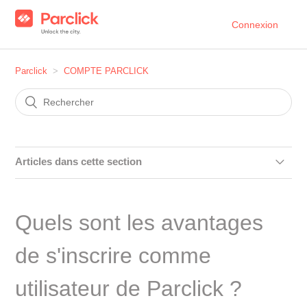
Connexion
Parclick
COMPTE PARCLICK
Articles dans cette section
Quels sont les avantages de s'inscrire comme utilisateur
de Parclick ?
Quels sont les avantages
Comment créer un compte Parclick ?
de s'inscrire comme
Comment se connecter à mon compte utilisateur Parclick
utilisateur de Parclick ?
?